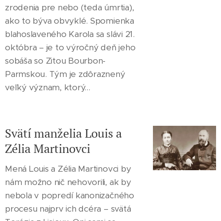
zrodenia pre nebo (teda úmrtia),
ako to býva obvyklé. Spomienka
blahoslaveného Karola sa slávi 21.
októbra – je to výročný deň jeho
sobáša so Zitou Bourbon-
Parmskou. Tým je zdôraznený
veľký význam, ktorý...
Svätí manželia Louis a
Zélia Martinovci
Mená Louis a Zélia Martinovci by
nám možno nič nehovorili, ak by
nebola v popredí kanonizačného
procesu najprv ich dcéra – svätá