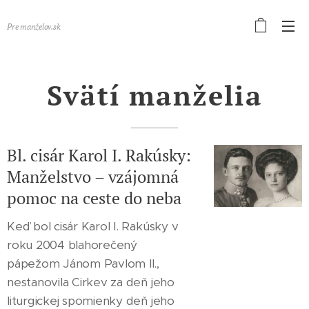
Pre manželov.sk
Svätí manželia
Bl. cisár Karol I. Rakúsky:
Manželstvo – vzájomná
pomoc na ceste do neba
Keď bol cisár Karol I. Rakúsky v
roku 2004 blahorečený
pápežom Jánom Pavlom II.,
nestanovila Cirkev za deň jeho
liturgickej spomienky deň jeho