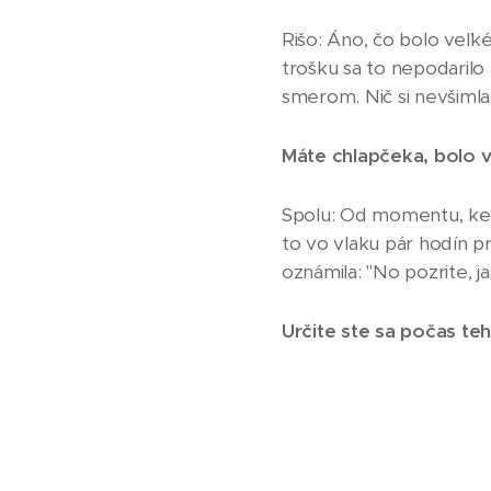
Rišo: Áno, čo bolo veľké 
trošku sa to nepodarilo 
smerom. Nič si nevšimla
Máte chlapčeka, bolo v
Spolu: Od momentu, keď 
to vo vlaku pár hodín p
oznámila: "No pozrite, ja
Určite ste sa počas te