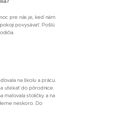
lia
?
moc pre nás je, keď nám
pokoji povysávať. Pošlú
dičia.
ďovala na školu a prácu.
 a utekať do pôrodnice.
 maľovala stoličky a na
nejdeme neskoro. Do