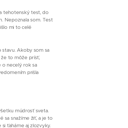
a tehotenský test, do
n. Nepoznala som. Test
išlo mi to celé
ho stavu. Akoby som sa
 že to môže prísť,
 o necelý rok sa
uvedomením prišla
 všetku múdrosť sveta.
 sa snažíme žiť, a je to
 si ťaháme aj zlozvyky.