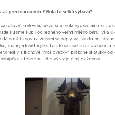
stali pred narodením? Bola to veľká výbava?
 "bazošová" kráľovná, takže sme veľa vybavenia mali z dr
tieľku sme kúpili od jedného veľmi milého páru, Ivka ju 
ečo dá použiť znovu a vecami sa neplytvá. Na druhej stra
dšej menej a kvalitnejšie. To isté sa snažíme s oblečením
j varešky, silikónové "mašľovačky", prázdne škatuľky od 
bíjačku z telefónu, jeho výraz je plný blaženosti.