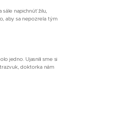
 sále napichnúť žilu,
eto, aby sa nepozrela tým
 jedno. Ujasnili sme si
ultrazvuk, doktorka nám