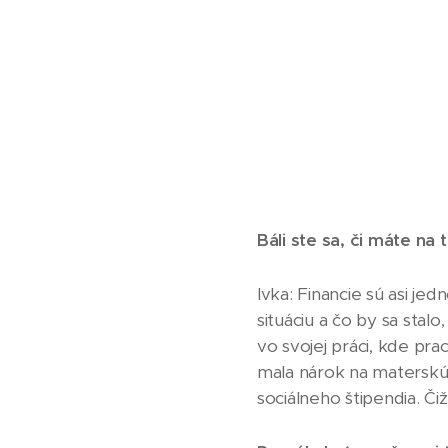
Báli ste sa, či máte na 
Ivka: Financie sú asi j
situáciu a čo by sa stal
vo svojej práci, kde p
mala nárok na materskú.
sociálneho štipendia. Č