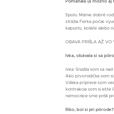
Pomáhala (a možno aj
Spolu: Máme dobré rodin
strážia Ferka počas vyu
kapustu, koláče alebo n
OBAVA PRIŠLA AŽ VO
Ivka, obávala si sa pôr
Ivka: Snažila som sa na
Ako prvorodička som si 
Vďaka príprave som ved
kontrakcie som si ešte ľ
nemocnice sme prišli pr
Rišo, bol si pri pôrode?