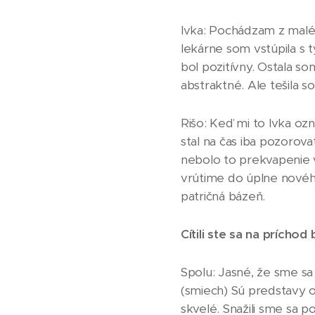
Ivka: Pochádzam z malé
lekárne som vstúpila s
bol pozitívny. Ostala so
abstraktné. Ale tešila s
Rišo: Keď mi to Ivka oz
stal na čas iba pozorov
nebolo to prekvapenie v
vrútime do úplne nového
patričná bázeň.
Cítili ste sa na príchod
Spolu: Jasné, že sme sa 
(smiech) Sú predstavy o 
skvelé. Snažili sme sa p