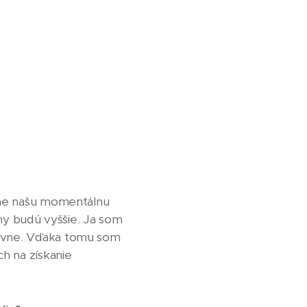
 sme našu momentálnu
íjmy budú vyššie. Ja som
sťovne. Vďaka tomu som
h na získanie