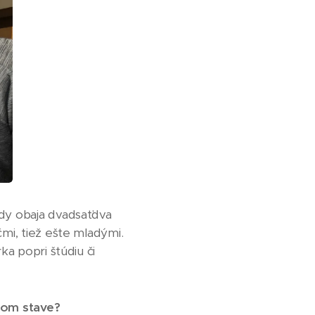
edy obaja dvadsaťdva
čmi, tiež ešte mladými.
ka popri štúdiu či
anom stave?