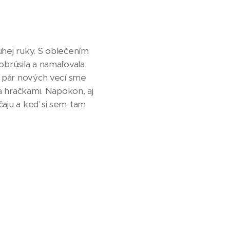
uhej ruky. S oblečením
obrúsila a namaľovala.
ne pár nových vecí sme
 a hračkami. Napokon, aj
čaju a keď si sem-tam