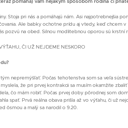
 teraz pomáha) vám
nejakým spôsobom
rodina či priate
y. Stoja pri nás a pomáhajú nám. Asi najpotrebnejšia po
čovania. Ale babky ochotne prídu aj vtedy, keď chcem v 
ás pozvú na obed. Silnou modlitebnou oporou sú krstní ro
 VÝŤAHU, ČI UŽ NEJDEME NESKORO
odu?
d tým nepremýšľať. Počas tehotenstva som sa veľa sústre
myslela, že pri prvej kontrakcii sa musím okamžite zbaliť
ela, čo mám robiť. Počas prvej doby pôrodnej som doma
ahla spať. Prvá reálna obava prišla až vo výťahu, či už 
ed ôsmou a malý sa narodil o 9.20.