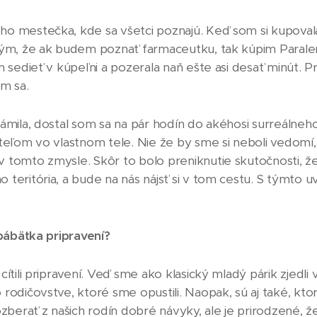
ho mestečka, kde sa všetci poznajú. Keď som si kupoval
 tým, že ak budem poznať farmaceutku, tak kúpim Parale
m sedieť v kúpeľni a pozerala naň ešte asi desať minút. Pr
om sa.
námila, dostal som sa na pár hodín do akéhosi surreálne
ateľom vo vlastnom tele. Nie že by sme si neboli vedomí,
 tomto zmysle. Skôr to bolo preniknutie skutočnosti, že
 teritória, a bude na nás nájsť si v tom cestu. S týmto 
 bábätka pripravení?
cítili pripravení. Veď sme ako klasický mladý párik zjedli
rodičovstve, ktoré sme opustili. Naopak, sú aj také, ktoré
ozberať z našich rodín dobré návyky, ale je prirodzené, že