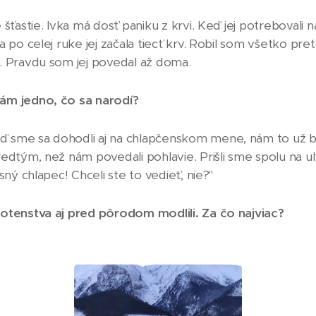
šťastie. Ivka má dosť paniku z krvi. Keď jej potrebovali na
a po celej ruke jej začala tiecť krv. Robil som všetko pr
. Pravdu som jej povedal až doma.
ám jedno, čo sa narodí
?
sme sa dohodli aj na chlapčenskom mene, nám to už bolo
redtým, než nám povedali pohlavie. Prišli sme spolu na 
sný chlapec! Chceli ste to vedieť, nie?"
hotenstva aj pred pôrodom modlili. Za čo najviac?