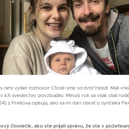
s nimi vyšiel rozhovor
Chceli sme sa brať mladí
. Mali vt
 ich svedectvo povzbudilo. Minulý rok sa však stali rodi
24) z Prešova opisujú, ako sa im darí starať o synčeka Fer
ový človiečik, ako ste prijali správu, že ste v požehn