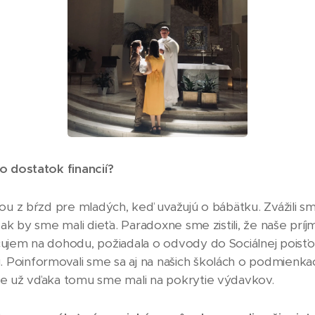
to dostatok financií?
ednou z bŕzd pre mladých, keď uvažujú o bábätku. Zvážili
o, ak by sme mali dieťa. Paradoxne sme zistili, že naše pr
racujem na dohodu, požiadala o odvody do Sociálnej poi
 Poinformovali sme sa aj na našich školách o podmienkac
iže už vďaka tomu sme mali na pokrytie výdavkov.