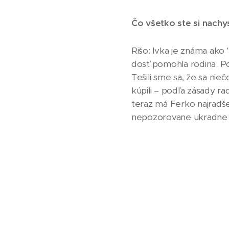
Čo všetko ste si nachy
Rišo: Ivka je známa ako
dosť pomohla rodina. Pos
Tešili sme sa, že sa ni
kúpili – podľa zásady ra
teraz má Ferko najradše
nepozorovane ukradne na